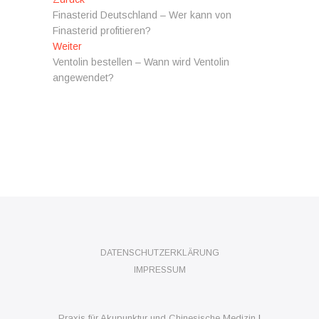
Beitragsnavigation
Beitrag:
Finasterid Deutschland – Wer kann von
Finasterid profitieren?
Nächster
Weiter
Beitrag:
Ventolin bestellen – Wann wird Ventolin
angewendet?
DATENSCHUTZERKLÄRUNG
IMPRESSUM
Praxis für Akupunktur und Chinesische Medizin
|