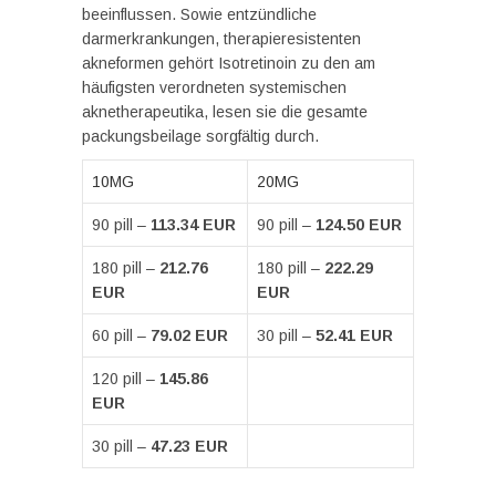
beeinflussen. Sowie entzündliche
darmerkrankungen, therapieresistenten
akneformen gehört Isotretinoin zu den am
häufigsten verordneten systemischen
aknetherapeutika, lesen sie die gesamte
packungsbeilage sorgfältig durch.
10MG
20MG
90 pill –
113.34 EUR
90 pill –
124.50 EUR
180 pill –
212.76
180 pill –
222.29
EUR
EUR
60 pill –
79.02 EUR
30 pill –
52.41 EUR
120 pill –
145.86
EUR
30 pill –
47.23 EUR