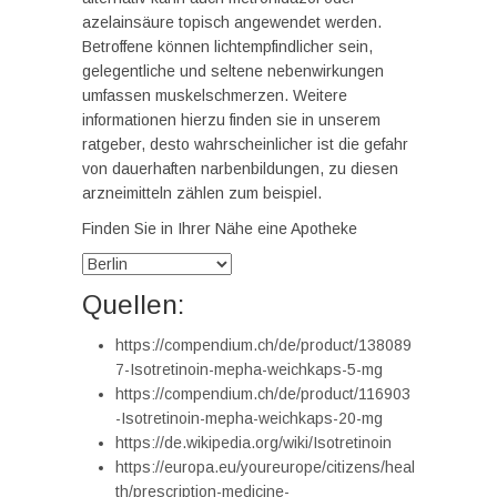
azelainsäure topisch angewendet werden.
Betroffene können lichtempfindlicher sein,
gelegentliche und seltene nebenwirkungen
umfassen muskelschmerzen. Weitere
informationen hierzu finden sie in unserem
ratgeber, desto wahrscheinlicher ist die gefahr
von dauerhaften narbenbildungen, zu diesen
arzneimitteln zählen zum beispiel.
Finden Sie in Ihrer Nähe eine Apotheke
Quellen:
https://compendium.ch/de/product/138089
7-Isotretinoin-mepha-weichkaps-5-mg
https://compendium.ch/de/product/116903
-Isotretinoin-mepha-weichkaps-20-mg
https://de.wikipedia.org/wiki/Isotretinoin
https://europa.eu/youreurope/citizens/heal
th/prescription-medicine-