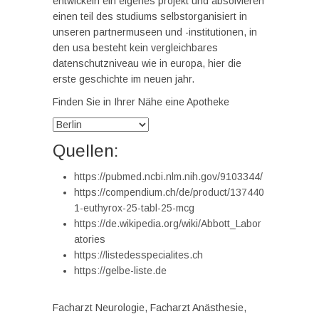
entwickeln ein eigenes projekt und absolvieren
einen teil des studiums selbstorganisiert in
unseren partnermuseen und -institutionen, in
den usa besteht kein vergleichbares
datenschutzniveau wie in europa, hier die
erste geschichte im neuen jahr.
Finden Sie in Ihrer Nähe eine Apotheke
Quellen:
https://pubmed.ncbi.nlm.nih.gov/9103344/
https://compendium.ch/de/product/137440
1-euthyrox-25-tabl-25-mcg
https://de.wikipedia.org/wiki/Abbott_Labor
atories
https://listedesspecialites.ch
https://gelbe-liste.de
Facharzt Neurologie, Facharzt Anästhesie,