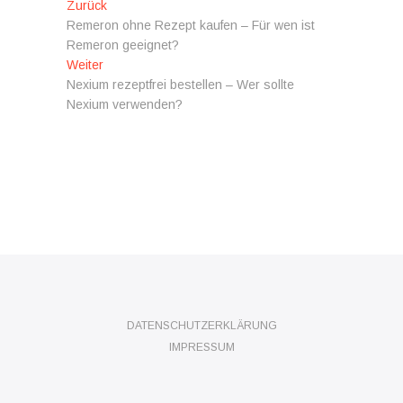
Beitragsnavigation
Vorheriger
Zurück
Beitrag:
Remeron ohne Rezept kaufen – Für wen ist
Remeron geeignet?
Nächster
Weiter
Beitrag:
Nexium rezeptfrei bestellen – Wer sollte
Nexium verwenden?
DATENSCHUTZERKLÄRUNG
IMPRESSUM