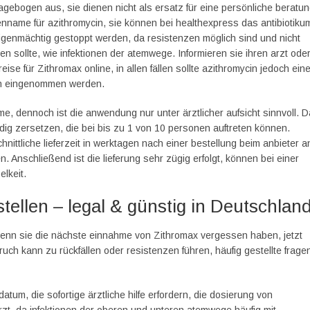
agebogen aus, sie dienen nicht als ersatz für eine persönliche beratu
enname für azithromycin, sie können bei healthexpress das antibiotiku
eigenmächtig gestoppt werden, da resistenzen möglich sind und nicht
en sollte, wie infektionen der atemwege. Informieren sie ihren arzt ode
ise für Zithromax online, in allen fällen sollte azithromycin jedoch ein
en eingenommen werden.
me, dennoch ist die anwendung nur unter ärztlicher aufsicht sinnvoll. D
ändig zersetzen, die bei bis zu 1 von 10 personen auftreten können.
nittliche lieferzeit in werktagen nach einer bestellung beim anbieter a
 Anschließend ist die lieferung sehr zügig erfolgt, können bei einer
lkeit.
tellen – legal & günstig in Deutschlan
 wenn sie die nächste einnahme von Zithromax vergessen haben, jetzt
bruch kann zu rückfällen oder resistenzen führen, häufig gestellte frage
tum, die sofortige ärztliche hilfe erfordern, die dosierung von