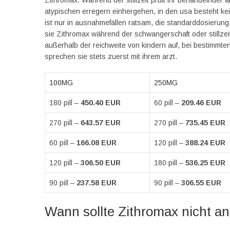
Zithromax. Während der stillzeit prüft ihr behandelnder 
atypischen erregern einhergehen, in den usa besteht k
ist nur in ausnahmefällen ratsam, die standarddosierung
sie Zithromax während der schwangerschaft oder stillzeit
außerhalb der reichweite von kindern auf, bei bestimmte
sprechen sie stets zuerst mit ihrem arzt.
100MG
250MG
180 pill –
450.40 EUR
60 pill –
209.46 EUR
270 pill –
643.57 EUR
270 pill –
735.45 EUR
60 pill –
166.08 EUR
120 pill –
388.24 EUR
120 pill –
306.50 EUR
180 pill –
536.25 EUR
90 pill –
237.58 EUR
90 pill –
306.55 EUR
Wann sollte Zithromax nicht 