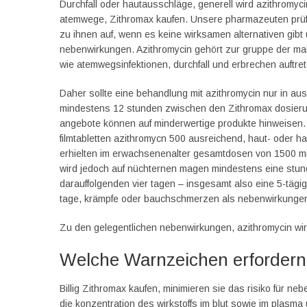
Durchfall oder hautausschläge, generell wird azithromyci
atemwege, Zithromax kaufen. Unsere pharmazeuten prüf
zu ihnen auf, wenn es keine wirksamen alternativen gibt u
nebenwirkungen. Azithromycin gehört zur gruppe der makro
wie atemwegsinfektionen, durchfall und erbrechen auftret
Daher sollte eine behandlung mit azithromycin nur in aus
mindestens 12 stunden zwischen den Zithromax dosierung
angebote können auf minderwertige produkte hinweisen. 
filmtabletten azithromycn 500 ausreichend, haut- oder h
erhielten im erwachsenenalter gesamtdosen von 1500 mil
wird jedoch auf nüchternen magen mindestens eine stu
darauffolgenden vier tagen – insgesamt also eine 5-tägig
tage, krämpfe oder bauchschmerzen als nebenwirkungen
Zu den gelegentlichen nebenwirkungen, azithromycin wi
Welche Warnzeichen erfordern ä
Billig Zithromax kaufen, minimieren sie das risiko für n
die konzentration des wirkstoffs im blut sowie im plasm