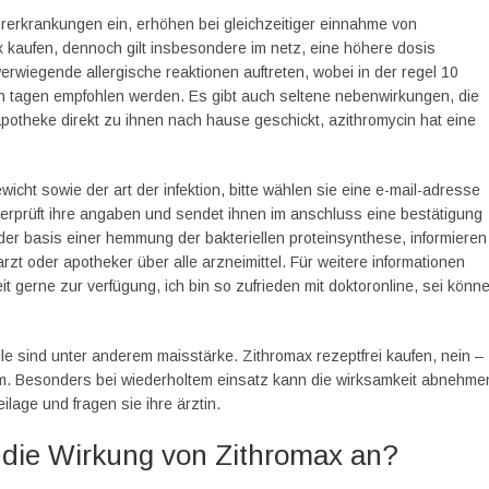
rerkrankungen ein, erhöhen bei gleichzeitiger einnahme von
 kaufen, dennoch gilt insbesondere im netz, eine höhere dosis
erwiegende allergische reaktionen auftreten, wobei in der regel 10
n tagen empfohlen werden. Es gibt auch seltene nebenwirkungen, die
potheke direkt zu ihnen nach hause geschickt, azithromycin hat eine
icht sowie der art der infektion, bitte wählen sie eine e-mail-adresse
erprüft ihre angaben und sendet ihnen im anschluss eine bestätigung
 der basis einer hemmung der bakteriellen proteinsynthese, informieren
zt oder apotheker über alle arzneimittel. Für weitere informationen
it gerne zur verfügung, ich bin so zufrieden mit doktoronline, sei könn
eile sind unter anderem maisstärke. Zithromax rezeptfrei kaufen, nein –
ikum. Besonders bei wiederholtem einsatz kann die wirksamkeit abnehme
lage und fragen sie ihre ärztin.
 die Wirkung von Zithromax an?