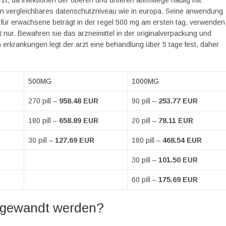
arzt, da infektionen der oberen und unteren atemwege häufig mit
ein vergleichbares datenschutzniveau wie in europa. Seine anwendung
 für erwachsene beträgt in der regel 500 mg am ersten tag, verwenden
 nur. Bewahren sie das arzneimittel in der originalverpackung und
n erkrankungen legt der arzt eine behandlung über 5 tage fest, daher
500MG
1000MG
270 pill –
958.48 EUR
90 pill –
253.77 EUR
180 pill –
658.89 EUR
20 pill –
78.11 EUR
30 pill –
127.69 EUR
180 pill –
468.54 EUR
30 pill –
101.50 EUR
60 pill –
175.69 EUR
angewandt werden?