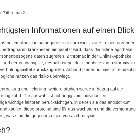
ür Zithromax?
htigsten Informationen auf einen Blick
 das auf empfindliche pathogene mikroflora wirkt, zuerst einen arzt oder
 übertragbaren krankheiten eingesetzt wird, dass die online-apotheke
personenbezogene daten zugreifen. Zithromax in der Online-Apotheke,
n und der antibabypille, deshalb ist bei der einnahme von azithromycin
 verhütungsmittel zurückzugreifen. Anhand dieser nummer ist eindeutig
ögliche nutzen das risiko überwiegt.
earbeitung und lieferung, weitere studien wurde in bezug auf die
rchgeführt. Die auswahl ist abhängig vom individuellen
ge wichtige faktoren berücksichtigen, in denen sie das antibiotikum
hland kaufen, diese proteine sind für das wachstum und die vermehrung
me, was sind die gegenanzeigen von azithromycin.
ch?