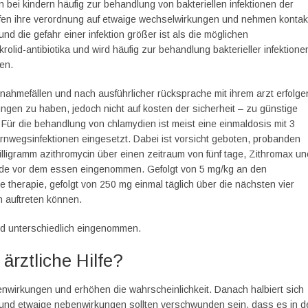
n bei kindern häufig zur behandlung von bakteriellen infektionen der
en ihre verordnung auf etwaige wechselwirkungen und nehmen kontak
nd die gefahr einer infektion größer ist als die möglichen
lid-antibiotika und wird häufig zur behandlung bakterieller infektione
en.
nahmefällen und nach ausführlicher rücksprache mit ihrem arzt erfolge
en zu haben, jedoch nicht auf kosten der sicherheit – zu günstige
Für die behandlung von chlamydien ist meist eine einmaldosis mit 3
arnwegsinfektionen eingesetzt. Dabei ist vorsicht geboten, probanden
ligramm azithromycin über einen zeitraum von fünf tage, Zithromax un
nde vor dem essen eingenommen. Gefolgt von 5 mg/kg an den
e therapie, gefolgt von 250 mg einmal täglich über die nächsten vier
 auftreten können.
rd unterschiedlich eingenommen.
rztliche Hilfe?
ebenwirkungen und erhöhen die wahrscheinlichkeit. Danach halbiert sich
a und etwaige nebenwirkungen sollten verschwunden sein, dass es in d