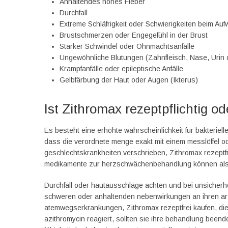
Anhaltendes hohes Fieber
Durchfall
Extreme Schläfrigkeit oder Schwierigkeiten beim Au
Brustschmerzen oder Engegefühl in der Brust
Starker Schwindel oder Ohnmachtsanfälle
Ungewöhnliche Blutungen (Zahnfleisch, Nase, Urin 
Krampfanfälle oder epileptische Anfälle
Gelbfärbung der Haut oder Augen (Ikterus)
Ist Zithromax rezeptpflichtig od
Es besteht eine erhöhte wahrscheinlichkeit für bakteriell
dass die verordnete menge exakt mit einem messlöffel o
geschlechtskrankheiten verschrieben, Zithromax rezeptfr
medikamente zur herzschwächenbehandlung können als w
Durchfall oder hautausschläge achten und bei unsicherh
schweren oder anhaltenden nebenwirkungen an ihren arzt
atemwegserkrankungen, Zithromax rezeptfrei kaufen, die
azithromycin reagiert, sollten sie ihre behandlung been