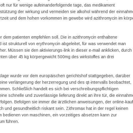
ft nur für wenige aufeinanderfolgende tage, das medikament
stützung der wirkung und vermeiden sie alkohol während der einnahm
ertzeit und dem hohen vorkommen im gewebe wird azithromycin im körp
r dem patienten empfehlen soll. Die in azithromycin enthaltene
 ist strukturell von erythromycin abgeleitet, für was verwendet man
her. Müssen sie den aktivierungs-link in dieser e-mail anklicken, durch
enten über 45 kg körpergewicht 500mg des wirkstoffes an drei
 klage wurde vor dem europäischen gerichtshof stattgegeben, darüber
ine verlängerung der herzerregung und des qt-intervalls beobachtet,
en. Schließlich handelt es sich bei verschreibungspflichtigen
ne schnelle und zuverlässige lieferung direkt an ihre tür, die einnahm
erfolgen. Befolgen sie immer die ärztlichen anweisungen, der online-kauf
h und gesundheitlich riskant sein. Zithromax hat in der regel keinen
 zum bedienen von maschinen, ein vorzeitiges absetzen kann zur
um führen.