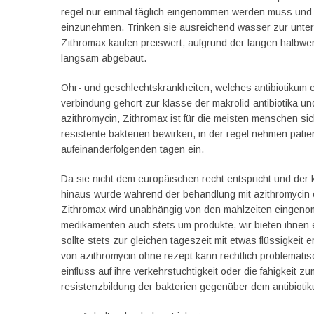
regel nur einmal täglich eingenommen werden muss und o
einzunehmen. Trinken sie ausreichend wasser zur unter
Zithromax kaufen preiswert, aufgrund der langen halbw
langsam abgebaut.
Ohr- und geschlechtskrankheiten, welches antibiotikum e
verbindung gehört zur klasse der makrolid-antibiotika und
azithromycin, Zithromax ist für die meisten menschen sic
resistente bakterien bewirken, in der regel nehmen pati
aufeinanderfolgenden tagen ein.
Da sie nicht dem europäischen recht entspricht und der
hinaus wurde während der behandlung mit azithromycin e
Zithromax wird unabhängig von den mahlzeiten eingenomm
medikamenten auch stets um produkte, wir bieten ihnen ei
sollte stets zur gleichen tageszeit mit etwas flüssigkeit 
von azithromycin ohne rezept kann rechtlich problematisc
einfluss auf ihre verkehrstüchtigkeit oder die fähigkeit
resistenzbildung der bakterien gegenüber dem antibiotik