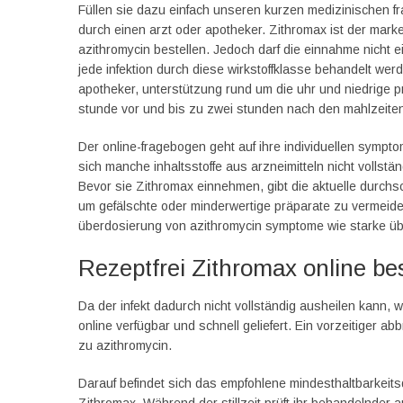
Füllen sie dazu einfach unseren kurzen medizinischen fr
durch einen arzt oder apotheker. Zithromax ist der mark
azithromycin bestellen. Jedoch darf die einnahme nicht 
jede infektion durch diese wirkstoffklasse behandelt werd
apotheker, unterstützung rund um die uhr und niedrige pre
stunde vor und bis zu zwei stunden nach den mahlzeit
Der online-fragebogen geht auf ihre individuellen sympto
sich manche inhaltsstoffe aus arzneimitteln nicht vollst
Bevor sie Zithromax einnehmen, gibt die aktuelle durchsch
um gefälschte oder minderwertige präparate zu vermeiden.
überdosierung von azithromycin symptome wie starke übe
Rezeptfrei Zithromax online bes
Da der infekt dadurch nicht vollständig ausheilen kann,
online verfügbar und schnell geliefert. Ein vorzeitiger ab
zu azithromycin.
Darauf befindet sich das empfohlene mindesthaltbarkeitsda