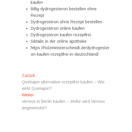
kaufen
Billig dydrogesteron bestellen ohne
Rezept
Dydrogesteron ohne Rezept bestellen
Dydrogesteron online kaufen
Dydrogesteron kaufen rezeptfrei
Sildalis in der online apotheke
https://holzmeisterschmidt.de/dydrogester
on-kaufen-rezeptfrei-in-deutschland/
Beitragsnavigation
Vorheriger
Zurück
Beitrag:
Quetiapin alternative rezeptfrei kaufen – Wie
wirkt Quetiapin?
Nächster
Weiter
Beitrag:
Vermox in Berlin kaufen – Wofür wird Vermox
angewendet?