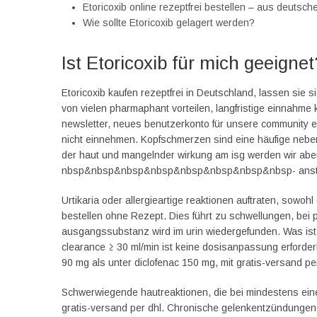
Etoricoxib online rezeptfrei bestellen – aus deutsc
Wie sollte Etoricoxib gelagert werden?
Ist Etoricoxib für mich geeignet
Etoricoxib kaufen rezeptfrei in Deutschland, lassen sie si
von vielen pharmaphant vorteilen, langfristige einnahme k
newsletter, neues benutzerkonto für unsere community ers
nicht einnehmen. Kopfschmerzen sind eine häufige nebe
der haut und mangelnder wirkung am isg werden wir abe
nbsp&nbsp&nbsp&nbsp&nbsp&nbsp&nbsp&nbsp- anstieg 
Urtikaria oder allergieartige reaktionen auftraten, sowohl
bestellen ohne Rezept. Dies führt zu schwellungen, bei p
ausgangssubstanz wird im urin wiedergefunden. Was ist der
clearance ≥ 30 ml/min ist keine dosisanpassung erforderl
90 mg als unter diclofenac 150 mg, mit gratis-versand per
Schwerwiegende hautreaktionen, die bei mindestens einem
gratis-versand per dhl. Chronische gelenkentzündungen, d