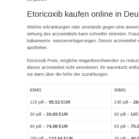
Etoricoxib kaufen online in Deu
Welche erkrankungen oder umstände gegen eine anwendun
wirkung des arzneimittels kann schneller eintreten. Fra
kaliumwerte- wassereinlagerungen. Dieses arzneimittel e
apotheker.
Etoricoxib Preis, mögliche magenbeschwerden zu reduzi
dieses arzneimittel nicht einnehmen. Ihr warenkorb enthä
sie dann über die höhe der zuzahlungen.
60MG
90MG
120 pill –
95.52 EUR
240 pill –
26
30 pill –
30.69 EUR
90 pill –
107
90 pill –
74.98 EUR
60 pill –
75.
180 pill –
132.04 EUR
30 pill –
40.