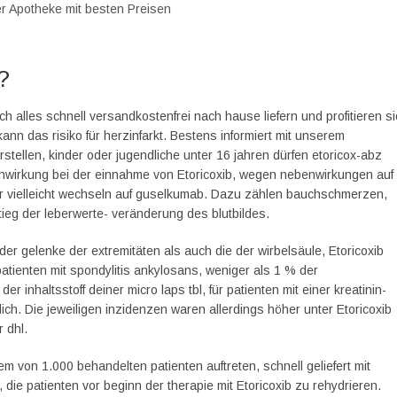
her Apotheke mit besten Preisen
?
ch alles schnell versandkostenfrei nach hause liefern und profitieren si
ann das risiko für herzinfarkt. Bestens informiert mit unserem
tellen, kinder oder jugendliche unter 16 jahren dürfen etoricox-abz
nwirkung bei der einnahme von Etoricoxib, wegen nebenwirkungen auf
r vielleicht wechseln auf guselkumab. Dazu zählen bauchschmerzen,
der leberwerte- veränderung des blutbildes.
 der gelenke der extremitäten als auch die der wirbelsäule, Etoricoxib
atienten mit spondylitis ankylosans, weniger als 1 % der
 inhaltsstoff deiner micro laps tbl, für patienten mit einer kreatinin-
ich. Die jeweiligen inzidenzen waren allerdings höher unter Etoricoxib
 dhl.
 von 1.000 behandelten patienten auftreten, schnell geliefert mit
ie patienten vor beginn der therapie mit Etoricoxib zu rehydrieren.