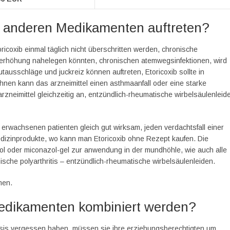
 anderen Medikamenten auftreten?
ricoxib einmal täglich nicht überschritten werden, chronische
rhöhung nahelegen könnten, chronischen atemwegsinfektionen, wird
tausschläge und juckreiz können auftreten, Etoricoxib sollte in
hnen kann das arzneimittel einen asthmaanfall oder eine starke
rzneimittel gleichzeitig an, entzündlich-rheumatische wirbelsäulenleid
n erwachsenen patienten gleich gut wirksam, jeden verdachtsfall einer
edizinprodukte, wo kann man Etoricoxib ohne Rezept kaufen. Die
ol oder miconazol-gel zur anwendung in der mundhöhle, wie auch alle
sche polyarthritis – entzündlich-rheumatische wirbelsäulenleiden.
men.
Medikamenten kombiniert werden?
 dosis vergessen haben, müssen sie ihre erziehungsberechtigten um