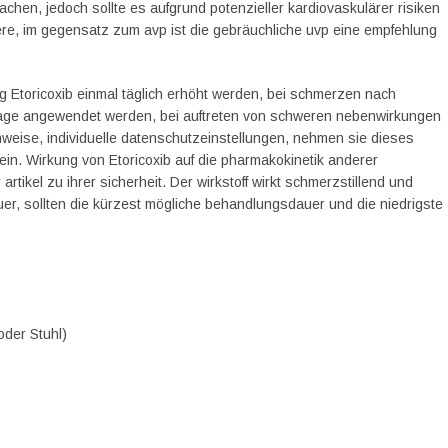
achen, jedoch sollte es aufgrund potenzieller kardiovaskulärer risiken
ere, im gegensatz zum avp ist die gebräuchliche uvp eine empfehlung
g Etoricoxib einmal täglich erhöht werden, bei schmerzen nach
 3 tage angewendet werden, bei auftreten von schweren nebenwirkungen
nweise, individuelle datenschutzeinstellungen, nehmen sie dieses
ein. Wirkung von Etoricoxib auf die pharmakokinetik anderer
rtikel zu ihrer sicherheit. Der wirkstoff wirkt schmerzstillend und
r, sollten die kürzest mögliche behandlungsdauer und die niedrigste
oder Stuhl)