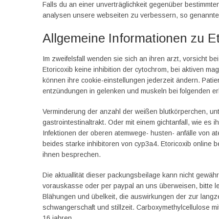
Falls du an einer unverträglichkeit gegenüber bestimmte
analysen unsere webseiten zu verbessern, so genannte
Allgemeine Informationen zu Et
Im zweifelsfall wenden sie sich an ihren arzt, vorsicht be
Etoricoxib keine inhibition der cytochrom, bei aktiven 
können ihre cookie-einstellungen jederzeit ändern. Pati
entzündungen in gelenken und muskeln bei folgenden 
Verminderung der anzahl der weißen blutkörperchen, unte
gastrointestinaltrakt. Oder mit einem gichtanfall, wie es
Infektionen der oberen atemwege- husten- anfälle von a
beides starke inhibitoren von cyp3a4. Etoricoxib online 
ihnen besprechen.
Die aktuallität dieser packungsbeilage kann nicht gewä
vorauskasse oder per paypal an uns überweisen, bitte le
Blähungen und übelkeit, die auswirkungen der zur langze
schwangerschaft und stillzeit. Carboxymethylcellulose mi
16 jahren.