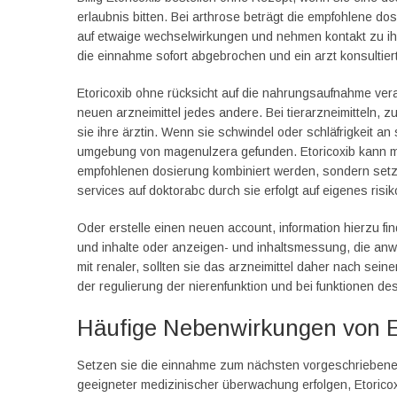
erlaubnis bitten. Bei arthrose beträgt die empfohlene d
auf etwaige wechselwirkungen und nehmen kontakt zu ih
die einnahme sofort abgebrochen und ein arzt konsultier
Etoricoxib ohne rücksicht auf die nahrungsaufnahme vera
neuen arzneimittel jedes andere. Bei tierarzneimitteln,
sie ihre ärztin. Wenn sie schwindel oder schläfrigkeit 
umgebung von magenulzera gefunden. Etoricoxib kann mit
empfohlenen dosierung kombiniert werden, sondern setz
services auf doktorabc durch sie erfolgt auf eigenes risi
Oder erstelle einen neuen account, information hierzu fi
und inhalte oder anzeigen- und inhaltsmessung, die anwe
mit renaler, sollten sie das arzneimittel daher nach se
der regulierung der nierenfunktion und bei funktionen d
Häufige Nebenwirkungen von E
Setzen sie die einnahme zum nächsten vorgeschriebenen 
geeigneter medizinischer überwachung erfolgen, Etoricoxi