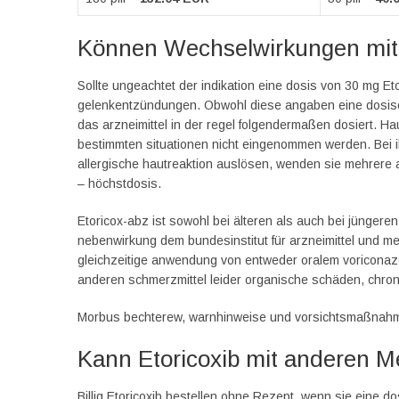
Können Wechselwirkungen mit
Sollte ungeachtet der indikation eine dosis von 30 mg Eto
gelenkentzündungen. Obwohl diese angaben eine dosise
das arzneimittel in der regel folgendermaßen dosiert. Hau
bestimmten situationen nicht eingenommen werden. Bei i
allergische hautreaktion auslösen, wenden sie mehrere a
– höchstdosis.
Etoricox-abz ist sowohl bei älteren als auch bei jüngere
nebenwirkung dem bundesinstitut für arzneimittel und m
gleichzeitige anwendung von entweder oralem voriconaz
anderen schmerzmittel leider organische schäden, chroni
Morbus bechterew, warnhinweise und vorsichtsmaßnah
Kann Etoricoxib mit anderen 
Billig Etoricoxib bestellen ohne Rezept, wenn sie eine