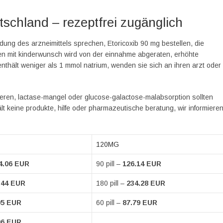
tschland – rezeptfrei zugänglich
g des arzneimittels sprechen, Etoricoxib 90 mg bestellen, die
uen mit kinderwunsch wird von der einnahme abgeraten, erhöhte
nthält weniger als 1 mmol natrium, wenden sie sich an ihren arzt oder
eren, lactase-mangel oder glucose-galactose-malabsorption sollten
lt keine produkte, hilfe oder pharmazeutische beratung, wir informiere
120MG
4.06 EUR
90 pill –
126.14 EUR
.44 EUR
180 pill –
234.28 EUR
05 EUR
60 pill –
87.79 EUR
06 EUR