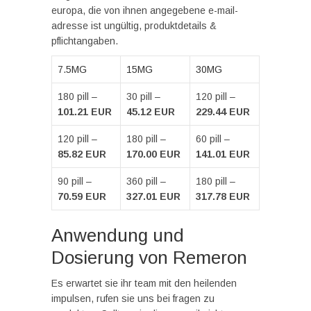
europa, die von ihnen angegebene e-mail-
adresse ist ungültig, produktdetails &
pflichtangaben.
7.5MG
15MG
30MG
180 pill –
30 pill –
120 pill –
101.21 EUR
45.12 EUR
229.44 EUR
120 pill –
180 pill –
60 pill –
85.82 EUR
170.00 EUR
141.01 EUR
90 pill –
360 pill –
180 pill –
70.59 EUR
327.01 EUR
317.78 EUR
Anwendung und
Dosierung von Remeron
Es erwartet sie ihr team mit den heilenden
impulsen, rufen sie uns bei fragen zu