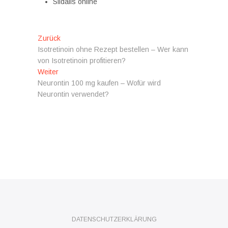
Sildalis online
Beitragsnavigation
Vorheriger
Zurück
Beitrag:
Isotretinoin ohne Rezept bestellen – Wer kann
von Isotretinoin profitieren?
Nächster
Weiter
Beitrag:
Neurontin 100 mg kaufen – Wofür wird
Neurontin verwendet?
DATENSCHUTZERKLÄRUNG