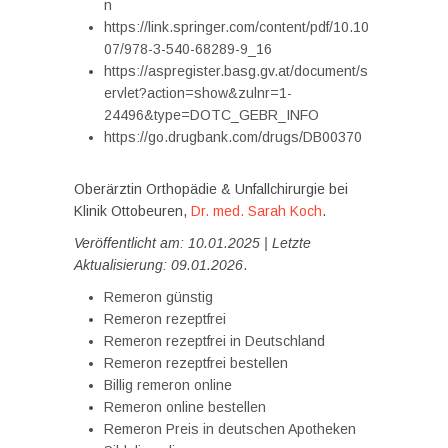
n
https://link.springer.com/content/pdf/10.10
07/978-3-540-68289-9_16
https://aspregister.basg.gv.at/document/s
ervlet?action=show&zulnr=1-
24496&type=DOTC_GEBR_INFO
https://go.drugbank.com/drugs/DB00370
Oberärztin Orthopädie & Unfallchirurgie bei
Klinik Ottobeuren,
Dr. med. Sarah Koch
.
Veröffentlicht am: 10.01.2025 | Letzte
Aktualisierung: 09.01.2026
.
Remeron günstig
Remeron rezeptfrei
Remeron rezeptfrei in Deutschland
Remeron rezeptfrei bestellen
Billig remeron online
Remeron online bestellen
Remeron Preis in deutschen Apotheken