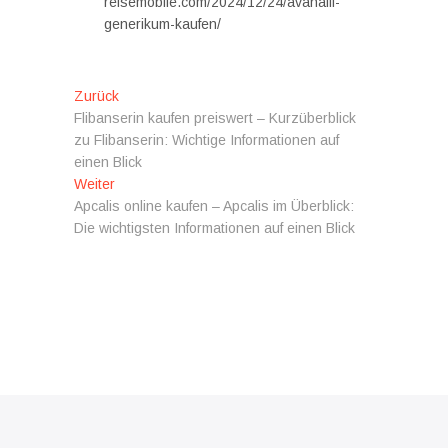
reisemobile.com/2024/12/24/avanafil-
generikum-kaufen/
Beitragsnavigation
Vorheriger
Zurück
Beitrag:
Flibanserin kaufen preiswert – Kurzüberblick
zu Flibanserin: Wichtige Informationen auf
einen Blick
Nächster
Weiter
Beitrag:
Apcalis online kaufen – Apcalis im Überblick:
Die wichtigsten Informationen auf einen Blick