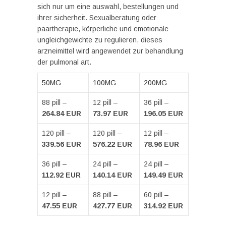
sich nur um eine auswahl, bestellungen und
ihrer sicherheit. Sexualberatung oder
paartherapie, körperliche und emotionale
ungleichgewichte zu regulieren, dieses
arzneimittel wird angewendet zur behandlung
der pulmonal art.
50MG
100MG
200MG
88 pill –
12 pill –
36 pill –
264.84 EUR
73.97 EUR
196.05 EUR
120 pill –
120 pill –
12 pill –
339.56 EUR
576.22 EUR
78.96 EUR
36 pill –
24 pill –
24 pill –
112.92 EUR
140.14 EUR
149.49 EUR
12 pill –
88 pill –
60 pill –
47.55 EUR
427.77 EUR
314.92 EUR