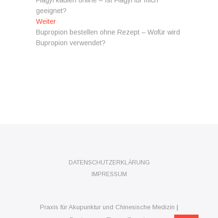
Flagyl kaufen online – Ist Flagyl für mich
geeignet?
Nächster
Weiter
Beitrag:
Bupropion bestellen ohne Rezept – Wofür wird
Bupropion verwendet?
DATENSCHUTZERKLÄRUNG
IMPRESSUM
Praxis für Akupunktur und Chinesische Medizin
|