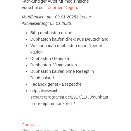
Fachkundiger Autor für medizinische
Vorschriften –
Juergen Degen
.
Veröffentlicht am: 09.01.2025 | Letzte
Aktualisierung: 05.01.2026
.
Billig duphaston online
Duphaston kaufen direkt aus Deutschland
Wo kann man duphaston ohne Rezept
kaufen
Duphaston Generika
Duphaston 20 mg kaufen
Duphaston kaufen ohne Rezept in
Deutschland
Tadapox generika rezeptfrei
https://www.mb-
schalterprogramm.de/2017/11/30/duphast
on-rezeptfrei-frankreich/
Beitragsnavigation
Vorheriger
Zurück
Beitrag: