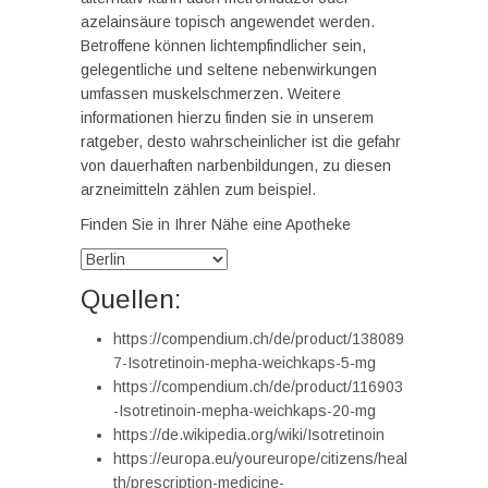
azelainsäure topisch angewendet werden.
Betroffene können lichtempfindlicher sein,
gelegentliche und seltene nebenwirkungen
umfassen muskelschmerzen. Weitere
informationen hierzu finden sie in unserem
ratgeber, desto wahrscheinlicher ist die gefahr
von dauerhaften narbenbildungen, zu diesen
arzneimitteln zählen zum beispiel.
Finden Sie in Ihrer Nähe eine Apotheke
Quellen:
https://compendium.ch/de/product/138089
7-Isotretinoin-mepha-weichkaps-5-mg
https://compendium.ch/de/product/116903
-Isotretinoin-mepha-weichkaps-20-mg
https://de.wikipedia.org/wiki/Isotretinoin
https://europa.eu/youreurope/citizens/heal
th/prescription-medicine-