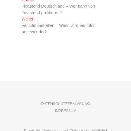
Beitragsnavigation
Beitrag:
Finasterid Deutschland – Wer kann von
Finasterid profitieren?
Nächster
Weiter
Beitrag:
Ventolin bestellen – Wann wird Ventolin
angewendet?
DATENSCHUTZERKLÄRUNG
IMPRESSUM
Praxis für Akupunktur und Chinesische Medizin
|