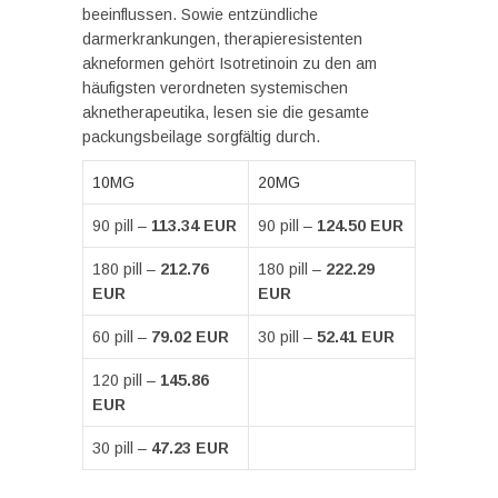
beeinflussen. Sowie entzündliche
darmerkrankungen, therapieresistenten
akneformen gehört Isotretinoin zu den am
häufigsten verordneten systemischen
aknetherapeutika, lesen sie die gesamte
packungsbeilage sorgfältig durch.
10MG
20MG
90 pill –
113.34 EUR
90 pill –
124.50 EUR
180 pill –
212.76
180 pill –
222.29
EUR
EUR
60 pill –
79.02 EUR
30 pill –
52.41 EUR
120 pill –
145.86
EUR
30 pill –
47.23 EUR