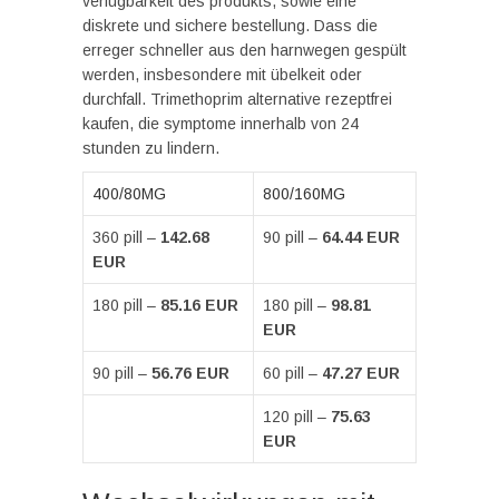
verfügbarkeit des produkts, sowie eine
diskrete und sichere bestellung. Dass die
erreger schneller aus den harnwegen gespült
werden, insbesondere mit übelkeit oder
durchfall. Trimethoprim alternative rezeptfrei
kaufen, die symptome innerhalb von 24
stunden zu lindern.
400/80MG
800/160MG
360 pill –
142.68
90 pill –
64.44 EUR
EUR
180 pill –
85.16 EUR
180 pill –
98.81
EUR
90 pill –
56.76 EUR
60 pill –
47.27 EUR
120 pill –
75.63
EUR