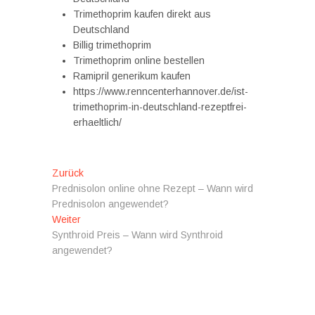
Trimethoprim kaufen direkt aus
Deutschland
Billig trimethoprim
Trimethoprim online bestellen
Ramipril generikum kaufen
https://www.renncenterhannover.de/ist-
trimethoprim-in-deutschland-rezeptfrei-
erhaeltlich/
Beitragsnavigation
Vorheriger
Zurück
Beitrag:
Prednisolon online ohne Rezept – Wann wird
Prednisolon angewendet?
Nächster
Weiter
Beitrag:
Synthroid Preis – Wann wird Synthroid
angewendet?