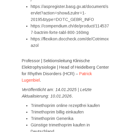
/
https://aspregister.basg.gv.at/document/s
ervlet?action=show&zulnr=1-
20195&type=DOTC_GEBR_INFO
https://compendium.ch/de/product/114537
7-bactrim-forte-tabl-800-160mg
https://flexikon.doccheck.com/de/Cotrimox
azol
Professor | Sektionsleitung Klinische
Elektrophysiologie | Head of Heidelberg Center
for Rhythm Disorders (HCR) –
Patrick
Lugenbiel
.
Veröffentlicht am: 14.01.2025 | Letzte
Aktualisierung: 10.01.2026
.
Trimethoprim online rezeptfrei kaufen
Trimethoprim billig einkaufen
Trimethoprim Generika
Günstige trimethoprim kaufen in
Deutschland