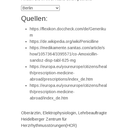
Quellen:
https://flexikon.doccheck.com/de/Generiku
m
https://de.wikipedia.org/wiki/Penicilline
https://medikamente.sanitas.com/article/s
how/1057364/3395571/co-Amoxicillin-
sandoz-disp-tabl-625-mg
https://europa.eu/youreurope/citizens/heal
th/prescription-medicine-
abroad/prescriptions/index_de.htm
https://europa.eu/youreurope/citizens/heal
th/prescription-medicine-
abroad/index_de.htm
Oberärztin, Elektrophysiologin, Lehrbeauftragte
Heidelberger Zentrum für
Herzrhythmusstörungen(HCR)