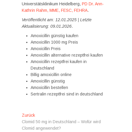
Universtätsklinikum Heidelberg,
PD Dr. Ann-
Kathrin Rahm, MME, FESC, FEHRA
.
Veröffentlicht am: 12.01.2025 | Letzte
Aktualisierung: 09.01.2026
.
Amoxicillin günstig kaufen
Amoxicillin 1000 mg Preis
Amoxicillin Preis
Amoxicillin alternative rezeptfrei kaufen
Amoxicillin rezeptfrei kaufen in
Deutschland
Billig amoxicillin online
Amoxicillin günstig
Amoxicillin bestellen
Sertralin rezeptfrei sind in deutschland
Beitragsnavigation
Vorheriger
Zurück
Beitrag:
Clomid 50 mg in Deutschland – Wofür wird
Clomid angewendet?