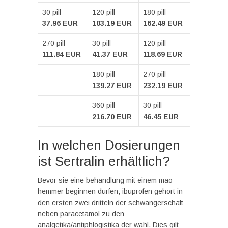
30 pill –
120 pill –
180 pill –
37.96 EUR
103.19 EUR
162.49 EUR
270 pill –
30 pill –
120 pill –
111.84 EUR
41.37 EUR
118.69 EUR
180 pill –
270 pill –
139.27 EUR
232.19 EUR
360 pill –
30 pill –
216.70 EUR
46.45 EUR
In welchen Dosierungen
ist Sertralin erhältlich?
Bevor sie eine behandlung mit einem mao-
hemmer beginnen dürfen, ibuprofen gehört in
den ersten zwei dritteln der schwangerschaft
neben paracetamol zu den
analgetika/antiphlogistika der wahl. Dies gilt