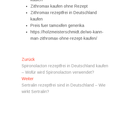
Zithromax kaufen ohne Rezept
Zithromax rezeptfrei in Deutschland
kaufen
Preis fuer tamoxifen generika
https://holzmeisterschmidt.de/wo-kann-
man-zithromax-ohne-rezept-kaufen/
Beitragsnavigation
Vorheriger
Zurück
Beitrag:
Spironolacton rezeptfrei in Deutschland kaufen
– Wofür wird Spironolacton verwendet?
Nächster
Weiter
Beitrag:
Sertralin rezeptfrei sind in Deutschland – Wie
wirkt Sertralin?