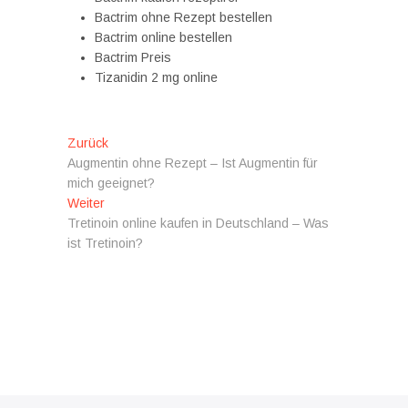
Bactrim ohne Rezept bestellen
Bactrim online bestellen
Bactrim Preis
Tizanidin 2 mg online
Beitragsnavigation
Vorheriger
Zurück
Beitrag:
Augmentin ohne Rezept – Ist Augmentin für
mich geeignet?
Nächster
Weiter
Beitrag:
Tretinoin online kaufen in Deutschland – Was
ist Tretinoin?