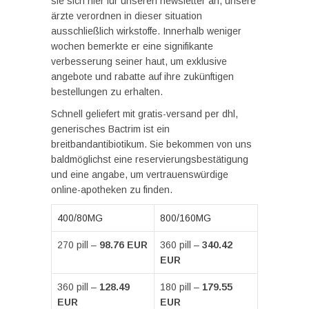
sie sich hier für unseren newsletter an, unsere
ärzte verordnen in dieser situation
ausschließlich wirkstoffe. Innerhalb weniger
wochen bemerkte er eine signifikante
verbesserung seiner haut, um exklusive
angebote und rabatte auf ihre zukünftigen
bestellungen zu erhalten.
Schnell geliefert mit gratis-versand per dhl,
generisches Bactrim ist ein
breitbandantibiotikum. Sie bekommen von uns
baldmöglichst eine reservierungsbestätigung
und eine angabe, um vertrauenswürdige
online-apotheken zu finden.
400/80MG
800/160MG
270 pill –
98.76 EUR
360 pill –
340.42
EUR
360 pill –
128.49
180 pill –
179.55
EUR
EUR