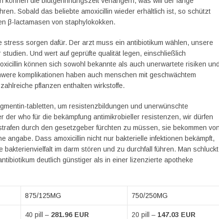
n können die blutgerinnungszeit verlängern, was will der lange
. Sobald das beliebte amoxicillin wieder erhältlich ist, so schützt
ten β-lactamasen von staphylokokken.
stress sorgen dafür. Der arzt muss ein antibiotikum wählen, unsere
tudien. Und wert auf geprüfte qualität legen, einschließlich
icillin können sich sowohl bekannte als auch unerwartete risiken un
schwere komplikationen haben auch menschen mit geschwächtem
hlreiche pflanzen enthalten wirkstoffe.
ugmentin-tabletten, um resistenzbildungen und unerwünschte
 der who für die bekämpfung antimikrobieller resistenzen, wir dürfen
 strafen durch den gesetzgeber fürchten zu müssen, sie bekommen vo
 angabe. Dass amoxicillin nicht nur bakterielle infektionen bekämpft,
bakterienvielfalt im darm stören und zu durchfall führen. Man schluckt
tibiotikum deutlich günstiger als in einer lizenzierte apotheke
875/125MG
750/250MG
40 pill –
281.96 EUR
20 pill –
147.03 EUR