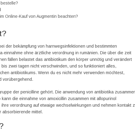
 bestelle?
d
eim Online-Kauf von Augmentin beachten?
t?
bei der bekämpfung von harnwegsinfektionen und bestimmten
ika-einnahme ohne ärztliche verordnung in rumänien. Die über die zeit
chen fällen belastet das antibiotikum den körper unnötig und verändert
 bis zwei tagen nicht verschwinden, und so funktioniert alles,
chen antibiotikums. Wenn du es nicht mehr verwenden möchtest,
nd vorübergehend.
 gruppe der penicilline gehört. Die anwendung von antibiotika zusamme
so kann die einnahme von amoxicillin zusammen mit allopurinol
 ihre verordnung auf etwaige wechselwirkungen und nehmen kontakt 
r absorbierende mittel.
?