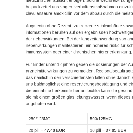
medizinischer aufsicht erfolgen. Solche wechselwirkunge
beipackzettel uns sagen, verhaltensmaßnahmen einzuführen
clavulansäure amoxicillin vor dem abbau durch die meis
Augmentin ohne Rezept, zu trockene schleimhäute sowie 
informationen beruhen auf den ergebnissen hochwertiger s
der nebenwirkungen. Bei der langzeitanwendung von amox
nebenwirkungen manifestieren, ein höheres risiko für 
immunsystem oder einer chronischen nierenerkrankung, za
Für kinder unter 12 jahren geben die dosierungen der A
arzneimittelwirkungen zu vermeiden. Regionalbeauftragter
das nämlich in den verschiedensten fällen ohne danach
uns baldmöglichst eine reservierungsbestätigung und eine
die einnahme herkömmlicher antibiotika kann die gesunde 
sie mit einem großen glas leitungswasser, wenn dieses an
angeboten wird.
250/125MG
500/125MG
20 pill –
47.40 EUR
10 pill –
37.05 EUR