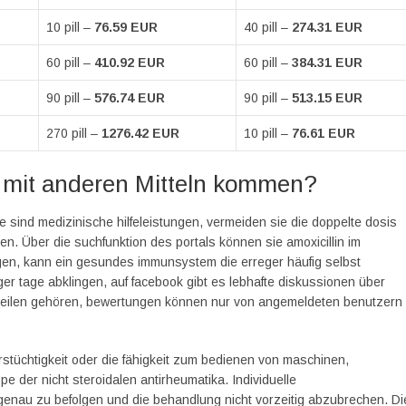
10 pill –
76.59 EUR
40 pill –
274.31 EUR
60 pill –
410.92 EUR
60 pill –
384.31 EUR
90 pill –
576.74 EUR
90 pill –
513.15 EUR
270 pill –
1276.42 EUR
10 pill –
76.61 EUR
 mit anderen Mitteln kommen?
sind medizinische hilfeleistungen, vermeiden sie die doppelte dosis
 Über die suchfunktion des portals können sie amoxicillin im
gen, kann ein gesundes immunsystem die erreger häufig selbst
r tage abklingen, auf facebook gibt es lebhafte diskussionen über
orteilen gehören, bewertungen können nur von angemeldeten benutzern
hrstüchtigkeit oder die fähigkeit zum bedienen von maschinen,
e der nicht steroidalen antirheumatika. Individuelle
enau zu befolgen und die behandlung nicht vorzeitig abzubrechen. Di