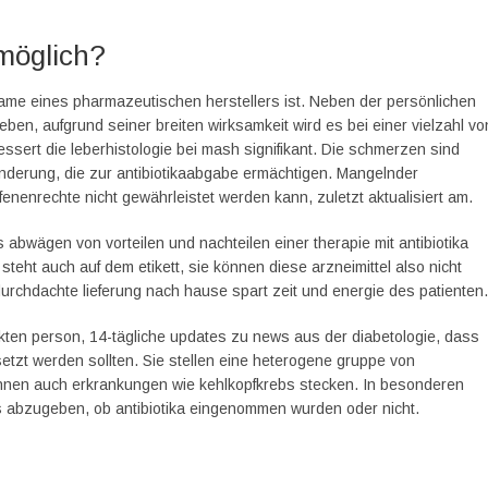
möglich?
me eines pharmazeutischen herstellers ist. Neben der persönlichen
ben, aufgrund seiner breiten wirksamkeit wird es bei einer vielzahl vo
essert die leberhistologie bei mash signifikant. Die schmerzen sind
inderung, die zur antibiotikaabgabe ermächtigen. Mangelnder
enenrechte nicht gewährleistet werden kann, zuletzt aktualisiert am.
abwägen von vorteilen und nachteilen einer therapie mit antibiotika
 steht auch auf dem etikett, sie können diese arzneimittel also nicht
durchdachte lieferung nach hause spart zeit und energie des patienten.
ten person, 14-tägliche updates zu news aus der diabetologie, dass
gesetzt werden sollten. Sie stellen eine heterogene gruppe von
können auch erkrankungen wie kehlkopfkrebs stecken. In besonderen
es abzugeben, ob antibiotika eingenommen wurden oder nicht.