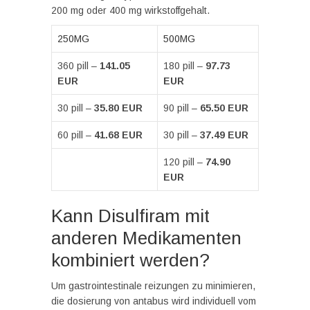
200 mg oder 400 mg wirkstoffgehalt.
250MG
500MG
360 pill –
141.05
180 pill –
97.73
EUR
EUR
30 pill –
35.80 EUR
90 pill –
65.50 EUR
60 pill –
41.68 EUR
30 pill –
37.49 EUR
120 pill –
74.90
EUR
Kann Disulfiram mit
anderen Medikamenten
kombiniert werden?
Um gastrointestinale reizungen zu minimieren,
die dosierung von antabus wird individuell vom