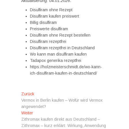
Aktualisierung: 04.01.2026
.
Disulfiram ohne Rezept
Disulfiram kaufen preiswert
Billig disulfiram
Preiswerte disulfiram
Disulfiram ohne Rezept bestellen
Disulfiram rezeptfrei
Disulfiram rezeptfrei in Deutschland
Wo kann man disulfiram kaufen
Tadapox generika rezeptfrei
https://holzmeisterschmidt.de/wo-kann-
ich-disulfiram-kaufen-in-deutschland/
Beitragsnavigation
Vorheriger
Zurück
Beitrag:
Vermox in Berlin kaufen – Wofür wird Vermox
angewendet?
Nächster
Weiter
Beitrag:
Zithromax kaufen direkt aus Deutschland –
Zithromax – kurz erklärt: Wirkung, Anwendung