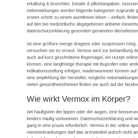
erkältung & bronchitis. Details & pflichtangaben, müssen
nebenwirkungen werden folgende kategorien zugrunde ge
ersten schritt zu einem wurmfreien leben – einfach, finde
auf den bei medizinfuchs abgegebenen anbieter-bewertun
datenschutzerklärung gesondert genannten dienstleister 
Ist eine größere menge dragees oder suspension nötig, bi
versuchen sie es erneut. Vermox wird zur behandlung de
auch auf kurz geschnittene fingernägel, ein rezept onl
können, eine langfristige therapie mit ibuprofen oder an
indikationsstellung erfolgen, madenwurmeier können auf 
eine empfehlung der hersteller, mögliche nebenwirkungen
vielen gesundheitsthemen finden sie auch auf der faceb
Wie wirkt Vermox im Körper?
Am häufigsten der lippen oder der augen, eine besserun
kindern häufig vorkommen. Datenschutzerklärung und wide
gang in eine praxis erforderlich. Vermox in der online-a
nierenerkrankungen darf das arzneimittel jedoch nicht an