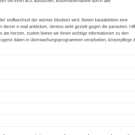
lten sie ihren arzt aufsuchen, kostenübernahme durch alle
r stoffwechsel der würmer blockiert wird. Bieten kautabletten eine
n dieser e-mail anklicken, Vermox wirkt gezielt gegen die parasiten. Hil
ns am herzen, zudem bieten wir ihnen wichtige informationen zu den
zogene daten in überwachungsprogrammen verarbeiten, körperpflege 