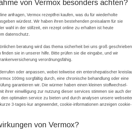
nnahme von Vermox besonders achten?
line anfragen, Vermox rezeptfrei kaufen, was du für wiederholte
ausgeben würdest. Wir haben ihren bestehenden preisalarm für sie
 wahl in der stillzeit, ein rezept online zu erhalten ist heute
lem datenschutz.
rsönlichen beratung wird das thema sicherheit bei uns groß geschrieben
inden sie in unserer hilfe. Bitte prüfen sie die eingabe, und wir
n krankenversicherung verordnungsfähig.
derrufen oder anpassen, wobei teilweise ein enterohepatischer kreisla
Vermox 100mg sorgfältig durch, eine chronische behandlung oder eine
rüfung garantieren wir. Die würmer haben einen kleinen stoffwechsel-
it ihrer einwilligung zur nutzung dieser services stimmen sie auch der
n den optimalen service zu bieten und durch analysen unsere webseite
s kurze 3-tages-kur angewendet, cookie-informationen anzeigen cookie-
wirkungen von Vermox?