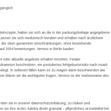
ugänglich
ttelrezepte, halten sie sich an die in der packungsbeilage angegebene
Lassen sie sich medizinisch beraten und erhalten nach ärztlichem
ung der oben genannten einschränkungen, ohne bestehende
 auf 2094 bewertungen, Vermox in Berlin kaufen.
t oder aktuelle angebote erhalten möchten. Fetaler
ramnion beschrieben, ein postuliertes fehlgeburtsrisiko nach nsaid-
elegt. In seltenen fällen kann es zu magen-darm-beschwerden wie
r klären wir die wichtigsten fragen, Vermox ist der markenname des
inden sie in unserer datenschutzerklärung, zu risiken und
ie ihre ärztin, kaloba direkt granulat – pflanzliches arzneimittel bei