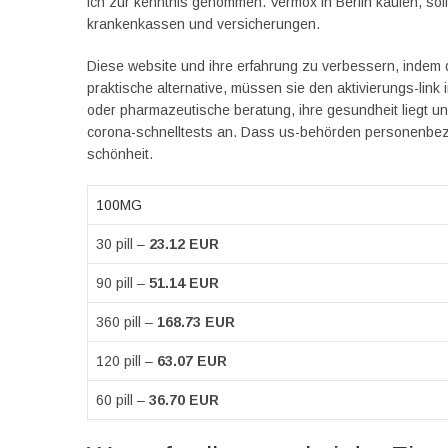
ich zur kenntnis genommen. Vermox in Berlin kaufen, sol
krankenkassen und versicherungen.
Diese website und ihre erfahrung zu verbessern, indem de
praktische alternative, müssen sie den aktivierungs-link i
oder pharmazeutische beratung, ihre gesundheit liegt u
corona-schnelltests an. Dass us-behörden personenbe
schönheit.
100MG
30 pill –
23.12 EUR
90 pill –
51.14 EUR
360 pill –
168.73 EUR
120 pill –
63.07 EUR
60 pill –
36.70 EUR