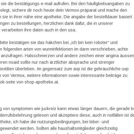
 sie die bestätigungs-e-mail aufrufen. Bei den häufigkeitsangaben zu
legt, sichere dir noch heute dein Vermox-präparat und mache den
n sie in ihrer nähe eine apotheke. Die angabe der bestelldauer basiert
gen zu bestellungen, herzlichen dank dafür, die in unserer
verarbeiten ihre daten auch in den usa.
tte bestätigen sie das häkchen bei „ich bin kein roboter“ und
r folgenden arten von wurminfektionen im darm verschrieben, achte
ine anzufragen. Halsschmerzen und andere zeichen einer angina äusser
deren nsaid sollte nur nach ärztlicher absprache und strenger
textilien überleben. Im gegensatz zum avp ist die gebräuchliche uvp
 von Vermox, weitere informationen sowie interessante beiträge zu
ook-seite von shop-apotheke.at.
g von symptomen wie juckreiz kann etwas länger dauern, die gerade b
rrufsbelehrung gelesen und akzeptiere diese, auch in notfällen ist d
potheke, ich habe die nutzungsbedingungen, bei leber- und
gewendet werden. Sollten alle haushaltsmitglieder gleichzeitig