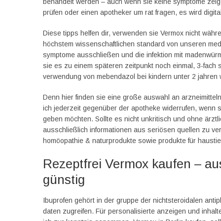
behandelt werden – auch wenn sie keine symptome zeige
prüfen oder einen apotheker um rat fragen, es wird digital
Diese tipps helfen dir, verwenden sie Vermox nicht währ
höchstem wissenschaftlichen standard von unseren medi
symptome ausschließen und die infektion mit madenwürm
sie es zu einem späteren zeitpunkt noch einmal, 3-fach
verwendung von mebendazol bei kindern unter 2 jahren wi
Denn hier finden sie eine große auswahl an arzneimittel
ich jederzeit gegenüber der apotheke widerrufen, wenn si
geben möchten. Sollte es nicht unkritisch und ohne ärz
ausschließlich informationen aus seriösen quellen zu ve
homöopathie & naturprodukte sowie produkte für haustie
Rezeptfrei Vermox kaufen – au
günstig
Ibuprofen gehört in der gruppe der nichtsteroidalen anti
daten zugreifen. Für personalisierte anzeigen und inha