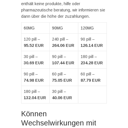
enthält keine produkte, hilfe oder
pharmazeutische beratung, wir informieren sie
dann über die höhe der zuzahlungen.
60MG
90MG
120MG
120 pill –
240 pill –
90 pill –
95.52 EUR
264.06 EUR
126.14 EUR
30 pill –
90 pill –
180 pill –
30.69 EUR
107.44 EUR
234.28 EUR
90 pill –
60 pill –
60 pill –
74.98 EUR
75.05 EUR
87.79 EUR
180 pill –
30 pill –
132.04 EUR
40.06 EUR
Können
Wechselwirkungen mit