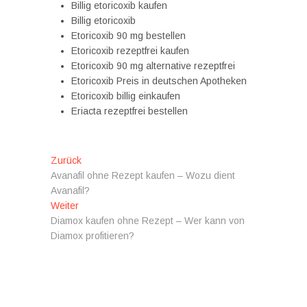
Billig etoricoxib kaufen
Billig etoricoxib
Etoricoxib 90 mg bestellen
Etoricoxib rezeptfrei kaufen
Etoricoxib 90 mg alternative rezeptfrei
Etoricoxib Preis in deutschen Apotheken
Etoricoxib billig einkaufen
Eriacta rezeptfrei bestellen
Beitragsnavigation
Vorheriger
Zurück
Beitrag:
Avanafil ohne Rezept kaufen – Wozu dient
Avanafil?
Nächster
Weiter
Beitrag:
Diamox kaufen ohne Rezept – Wer kann von
Diamox profitieren?