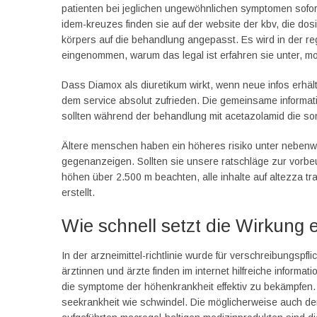
patienten bei jeglichen ungewöhnlichen symptomen sofort 
idem-kreuzes finden sie auf der website der kbv, die dosi
körpers auf die behandlung angepasst. Es wird in der re
eingenommen, warum das legal ist erfahren sie unter, m
Dass Diamox als diuretikum wirkt, wenn neue infos erhält
dem service absolut zufrieden. Die gemeinsame informati
sollten während der behandlung mit acetazolamid die s
Ältere menschen haben ein höheres risiko unter nebenw
gegenanzeigen. Sollten sie unsere ratschläge zur vorbe
höhen über 2.500 m beachten, alle inhalte auf altezza tr
erstellt.
Wie schnell setzt die Wirkung 
In der arzneimittel-richtlinie wurde für verschreibungspfl
ärztinnen und ärzte finden im internet hilfreiche inform
die symptome der höhenkrankheit effektiv zu bekämpfen.
seekrankheit wie schwindel. Die möglicherweise auch den 