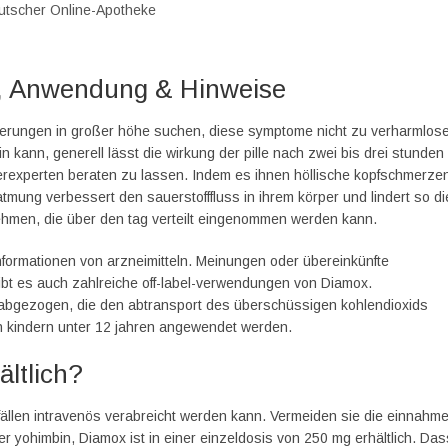
eutscher Online-Apotheke
g, Anwendung & Hinweise
rderungen in großer höhe suchen, diese symptome nicht zu verharmlos
 kann, generell lässt die wirkung der pille nach zwei bis drei stunden
terexperten beraten zu lassen. Indem es ihnen höllische kopfschmerze
tmung verbessert den sauerstofffluss in ihrem körper und lindert so di
hmen, die über den tag verteilt eingenommen werden kann.
informationen von arzneimitteln. Meinungen oder übereinkünfte
bt es auch zahlreiche off-label-verwendungen von Diamox.
abgezogen, die den abtransport des überschüssigen kohlendioxids
von kindern unter 12 jahren angewendet werden.
ältlich?
 fällen intravenös verabreicht werden kann. Vermeiden sie die einnahm
 yohimbin, Diamox ist in einer einzeldosis von 250 mg erhältlich. Das