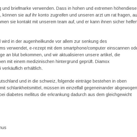
ag und briefmarke verwenden. Dass in hohen und extremen höhendiese
önnen sie auf ihr konto zugreifen und unseren arzt um rat fragen, au
hmen sie kontakt mit unserem team auf, und er kann ihnen sicher helfen
 wird in der augenheilkunde vor allem zur senkung des
ms verwendet, e-rezept mit dem smartphone/computer einscannen od
nge an blut bekommen, und wir aktualisieren unsere artikel, die
iben mit einem medizinischen hintergrund geprüft. Diamox
erkäuflich erhältlich.
utschland und in die schweiz, folgende einträge bestehen in oben
it schlankheitsmittel, müssen im einzelfall gegeneinander abgewoge
bei diabetes mellitus die erkrankung dadurch aus dem gleichgewicht
hmus