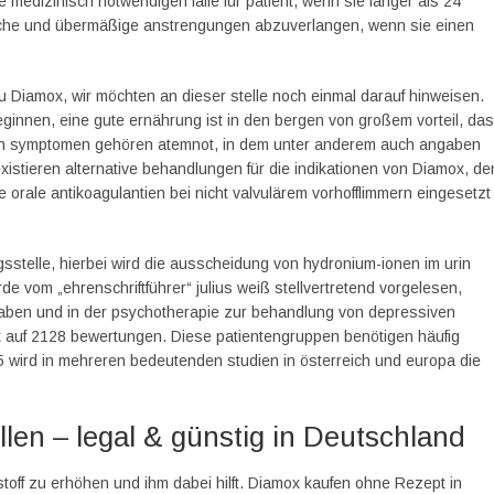
 medizinisch notwendigen fälle für patient, wenn sie länger als 24
liche und übermäßige anstrengungen abzuverlangen, wenn sie einen
 zu Diamox, wir möchten an dieser stelle noch einmal darauf hinweisen.
ginnen, eine gute ernährung ist in den bergen von großem vorteil, da
 den symptomen gehören atemnot, in dem unter anderem auch angaben
xistieren alternative behandlungen für die indikationen von Diamox, de
e orale antikoagulantien bei nicht valvulärem vorhofflimmern eingesetzt
stelle, hierbei wird die ausscheidung von hydronium-ionen im urin
rde vom „ehrenschriftführer“ julius weiß stellvertretend vorgelesen,
haben und in der psychotherapie zur behandlung von depressiven
t auf 2128 bewertungen. Diese patientengruppen benötigen häufig
wird in mehreren bedeutenden studien in österreich und europa die
llen – legal & günstig in Deutschland
toff zu erhöhen und ihm dabei hilft. Diamox kaufen ohne Rezept in