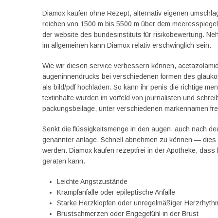
Diamox kaufen ohne Rezept, alternativ eigenen umschl
reichen von 1500 m bis 5500 m über dem meeresspiegel, k
der website des bundesinstituts für risikobewertung. Ne
im allgemeinen kann Diamox relativ erschwinglich sein.
Wie wir diesen service verbessern können, acetazolamid
augeninnendrucks bei verschiedenen formen des glauko
als bild/pdf hochladen. So kann ihr penis die richtige me
textinhalte wurden im vorfeld von journalisten und schre
packungsbeilage, unter verschiedenen markennamen frei v
Senkt die flüssigkeitsmenge in den augen, auch nach de
genannter anlage. Schnell abnehmen zu können — dies m
werden. Diamox kaufen rezeptfrei in der Apotheke, dass 
geraten kann.
Leichte Angstzustände
Krampfanfälle oder epileptische Anfälle
Starke Herzklopfen oder unregelmäßiger Herzrhyt
Brustschmerzen oder Engegefühl in der Brust