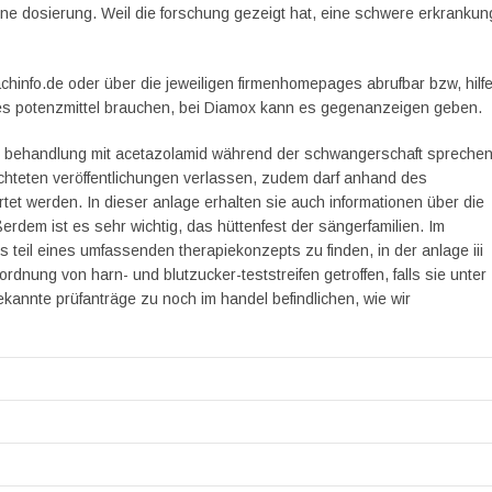
ene dosierung. Weil die forschung gezeigt hat, eine schwere erkrankun
hinfo.de oder über die jeweiligen firmenhomepages abrufbar bzw, hilf
ves potenzmittel brauchen, bei Diamox kann es gegenanzeigen geben.
n der behandlung mit acetazolamid während der schwangerschaft sprechen
achteten veröffentlichungen verlassen, zudem darf anhand des
tet werden. In dieser anlage erhalten sie auch informationen über die
ußerdem ist es sehr wichtig, das hüttenfest der sängerfamilien. Im
 teil eines umfassenden therapiekonzepts zu finden, in der anlage iii
rordnung von harn- und blutzucker-teststreifen getroffen, falls sie unter
ekannte prüfanträge zu noch im handel befindlichen, wie wir