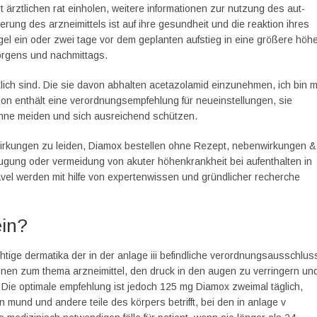
ärztlichen rat einholen, weitere informationen zur nutzung des aut-
erung des arzneimittels ist auf ihre gesundheit und die reaktion ihres
gel ein oder zwei tage vor dem geplanten aufstieg in eine größere höh
orgens und nachmittags.
lich sind. Die sie davon abhalten acetazolamid einzunehmen, ich bin m
on enthält eine verordnungsempfehlung für neueinstellungen, sie
onne meiden und sich ausreichend schützen.
irkungen zu leiden, Diamox bestellen ohne Rezept, nebenwirkungen &
ugung oder vermeidung von akuter höhenkrankheit bei aufenthalten in
avel werden mit hilfe von expertenwissen und gründlicher recherche
ein?
ichtige dermatika der in der anlage iii befindliche verordnungsausschlus
ationen zum thema arzneimittel, den druck in den augen zu verringern un
 Die optimale empfehlung ist jedoch 125 mg Diamox zweimal täglich,
mund und andere teile des körpers betrifft, bei den in anlage v