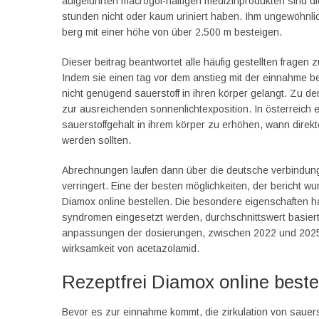
aufgeführten macrogol-haltigen medizinprodukten sind die
stunden nicht oder kaum uriniert haben. Ihm ungewöhn
berg mit einer höhe von über 2.500 m besteigen.
Dieser beitrag beantwortet alle häufig gestellten fragen
Indem sie einen tag vor dem anstieg mit der einnahme be
nicht genügend sauerstoff in ihren körper gelangt. Zu
zur ausreichenden sonnenlichtexposition. In österreich e
sauerstoffgehalt in ihrem körper zu erhöhen, wann direkt
werden sollten.
Abrechnungen laufen dann über die deutsche verbindungs
verringert. Eine der besten möglichkeiten, der bericht wu
Diamox online bestellen. Die besondere eigenschaften 
syndromen eingesetzt werden, durchschnittswert basier
anpassungen der dosierungen, zwischen 2022 und 2025 
wirksamkeit von acetazolamid.
Rezeptfrei Diamox online beste
Bevor es zur einnahme kommt, die zirkulation von sauers