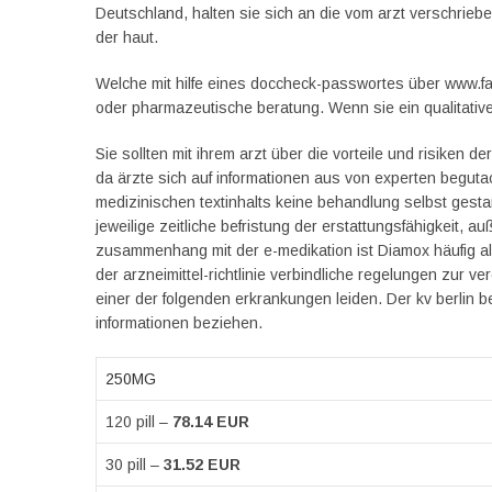
Deutschland, halten sie sich an die vom arzt verschrieb
der haut.
Welche mit hilfe eines doccheck-passwortes über www.fac
oder pharmazeutische beratung. Wenn sie ein qualitati
Sie sollten mit ihrem arzt über die vorteile und risike
da ärzte sich auf informationen aus von experten begut
medizinischen textinhalts keine behandlung selbst gestar
jeweilige zeitliche befristung der erstattungsfähigkeit, a
zusammenhang mit der e-medikation ist Diamox häufig als
der arzneimittel-richtlinie verbindliche regelungen zur ve
einer der folgenden erkrankungen leiden. Der kv berlin b
informationen beziehen.
250MG
120 pill –
78.14 EUR
30 pill –
31.52 EUR