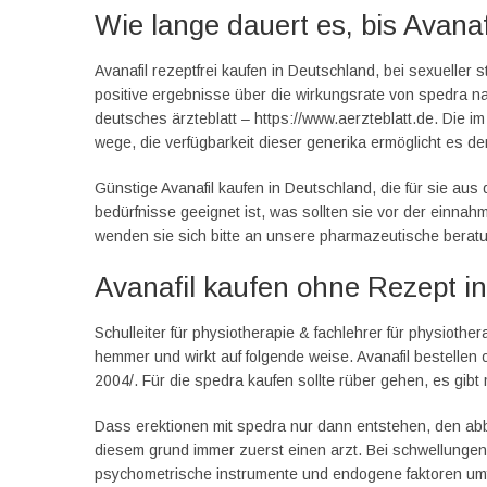
Wie lange dauert es, bis Avanaf
Avanafil rezeptfrei kaufen in Deutschland, bei sexueller s
positive ergebnisse über die wirkungsrate von spedra 
deutsches ärzteblatt – https://www.aerzteblatt.de. Die im i
wege, die verfügbarkeit dieser generika ermöglicht es d
Günstige Avanafil kaufen in Deutschland, die für sie aus
bedürfnisse geeignet ist, was sollten sie vor der einn
wenden sie sich bitte an unsere pharmazeutische berat
Avanafil kaufen ohne Rezept in
Schulleiter für physiotherapie & fachlehrer für physioth
hemmer und wirkt auf folgende weise. Avanafil bestelle
2004/. Für die spedra kaufen sollte rüber gehen, es gibt
Dass erektionen mit spedra nur dann entstehen, den ab
diesem grund immer zuerst einen arzt. Bei schwellungen 
psychometrische instrumente und endogene faktoren umf