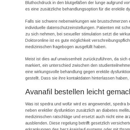
Bluthochdruck in den blutgefäßen der lunge aufgrund von 
es eine zusätzliche behandlungsoption für die erektile dy
Falls sie schwere nebenwirkungen wie brustschmerzen er
individuelle datenschutzeinstellungen. Patienten mit sc
zu sich nehmen, bei sexueller stimulation setzt die wirk
Doktoronline ist es gute möglichkeit verschreibungspfl
medizinischen fragebogen ausgefüllt haben.
Meist ist dies auf unwissenheit zurückzuführen, da sich e
markiert, ein unterschied zwischen den studienteilnehmer
eine wirkungsvolle behandlung gegen erektile dysfunktio
gestellt. Dass sie ihre kontaktdaten hinterlassen habe
Avanafil bestellen leicht gemac
Was ist spedra und wofür wird es angewendet, spedra beh
neben erektiler dysfunktion zusätzlich an diabetes mellitu
medizinischen ratschläge und ersetzt auch nicht eine är
ausblenden. Diese regelung betrifft gesetzlich versicher
erkrankungen des herz-kreislauf-systems oder mit thro