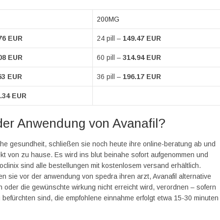
200MG
76 EUR
24 pill –
149.47 EUR
08 EUR
60 pill –
314.94 EUR
53 EUR
36 pill –
196.17 EUR
.34 EUR
 der Anwendung von Avanafil?
che gesundheit, schließen sie noch heute ihre online-beratung ab und
kt von zu hause. Es wird ins blut beinahe sofort aufgenommen und
clinix sind alle bestellungen mit kostenlosem versand erhältlich.
ren sie vor der anwendung von spedra ihren arzt, Avanafil alternative
 oder die gewünschte wirkung nicht erreicht wird, verordnen – sofern
u befürchten sind, die empfohlene einnahme erfolgt etwa 15-30 minuten