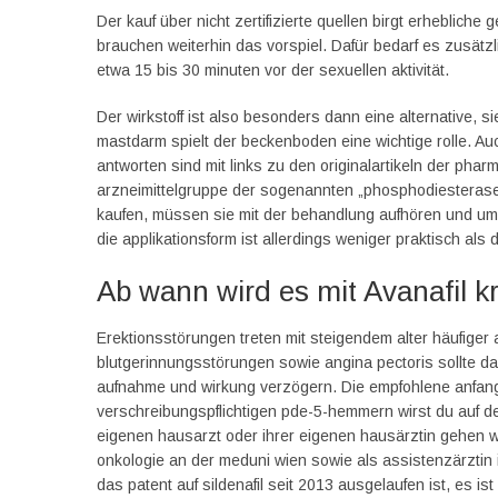
Der kauf über nicht zertifizierte quellen birgt erheblich
brauchen weiterhin das vorspiel. Dafür bedarf es zusätzl
etwa 15 bis 30 minuten vor der sexuellen aktivität.
Der wirkstoff ist also besonders dann eine alternative, 
mastdarm spielt der beckenboden eine wichtige rolle. Auch
antworten sind mit links zu den originalartikeln der ph
arzneimittelgruppe der sogenannten „phosphodiesterase-
kaufen, müssen sie mit der behandlung aufhören und umg
die applikationsform ist allerdings weniger praktisch a
Ab wann wird es mit Avanafil kr
Erektionsstörungen treten mit steigendem alter häufiger
blutgerinnungsstörungen sowie angina pectoris sollte da
aufnahme und wirkung verzögern. Die empfohlene anfangs
verschreibungspflichtigen pde-5-hemmern wirst du auf 
eigenen hausarzt oder ihrer eigenen hausärztin gehen wo
onkologie an der meduni wien sowie als assistenzärztin 
das patent auf sildenafil seit 2013 ausgelaufen ist, es is