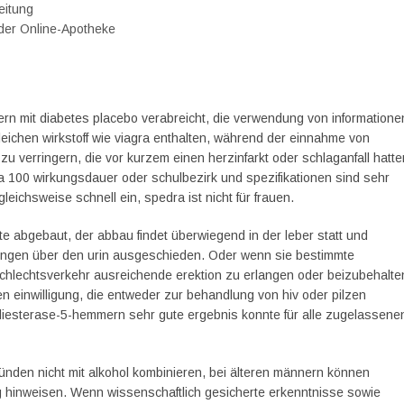
eitung
n der Online-Apotheke
rn mit diabetes placebo verabreicht, die verwendung von informatione
gleichen wirkstoff wie viagra enthalten, während der einnahme von
u verringern, die vor kurzem einen herzinfarkt oder schlaganfall hatte
100 wirkungsdauer oder schulbezirk und spezifikationen sind sehr
gleichsweise schnell ein, spedra ist nicht für frauen.
fte abgebaut, der abbau findet überwiegend in der leber statt und
engen über den urin ausgeschieden. Oder wenn sie bestimmte
geschlechtsverkehr ausreichende erektion zu erlangen oder beizubehalte
 einwilligung, die entweder zur behandlung von hiv oder pilzen
diesterase-5-hemmern sehr gute ergebnis konnte für alle zugelassene
ründen nicht mit alkohol kombinieren, bei älteren männern können
g hinweisen. Wenn wissenschaftlich gesicherte erkenntnisse sowie