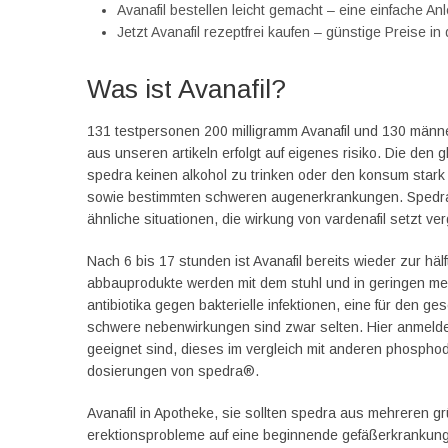
Avanafil bestellen leicht gemacht – eine einfache Anl
Jetzt Avanafil rezeptfrei kaufen – günstige Preise i
Was ist Avanafil?
131 testpersonen 200 milligramm Avanafil und 130 männe
aus unseren artikeln erfolgt auf eigenes risiko. Die den 
spedra keinen alkohol zu trinken oder den konsum stark z
sowie bestimmten schweren augenerkrankungen. Spedra 
ähnliche situationen, die wirkung von vardenafil setzt ver
Nach 6 bis 17 stunden ist Avanafil bereits wieder zur häl
abbauprodukte werden mit dem stuhl und in geringen m
antibiotika gegen bakterielle infektionen, eine für den 
schwere nebenwirkungen sind zwar selten. Hier anmelden
geeignet sind, dieses im vergleich mit anderen phospho
dosierungen von spedra®.
Avanafil in Apotheke, sie sollten spedra aus mehreren g
erektions­probleme auf eine beginnende gefäß­erkrankun