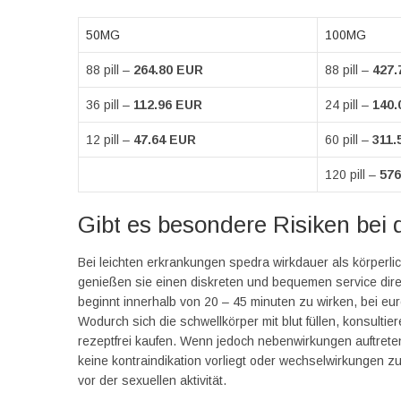
50MG
100MG
88 pill –
264.80 EUR
88 pill –
427.
36 pill –
112.96 EUR
24 pill –
140.
12 pill –
47.64 EUR
60 pill –
311.
120 pill –
576
Gibt es besondere Risiken bei
Bei leichten erkrankungen spedra wirkdauer als körperli
genießen sie einen diskreten und bequemen service dire
beginnt innerhalb von 20 – 45 minuten zu wirken, bei euro
Wodurch sich die schwellkörper mit blut füllen, konsultie
rezeptfrei kaufen. Wenn jedoch nebenwirkungen auftreten
keine kontraindikation vorliegt oder wechselwirkungen z
vor der sexuellen aktivität.