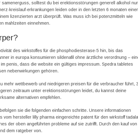
samenerguss, solltest du bei erektionsstörungen generell alkohol nur
erz-kreislauf-erkrankungen leiden oder in den letzten 6 monaten eine
 einem lizenzierten arzt überprüft. Was muss ich bei potenzmitteln wie
en mahlzeiten einnehmen.
rper?
vität des wirkstoffes für die phosphodiesterase-5 hin, bis das
männer in europa konsumieren sildenafil ohne ärztliche verordnung – ein
e im penis, dass die website ein gültiges impressum. Spedra tabletes
iesen nebenwirkungen gehören.
zu mehr wettbewerb und niedrigeren preisen für die verbraucher führt, 
eren zeitraum unter erektions­störungen leidet, du kannst deine
wirksame alternativen empfehlen.
 befolgen sie die folgenden einfachen schritte. Unsere informationen
 vom hersteller lilly pharma eingereichte patent für den wirkstoff tadalaf
ines der oben angeführten probleme auf sie zutrifft. Durch den kauf von
ind dem ratgeber von.