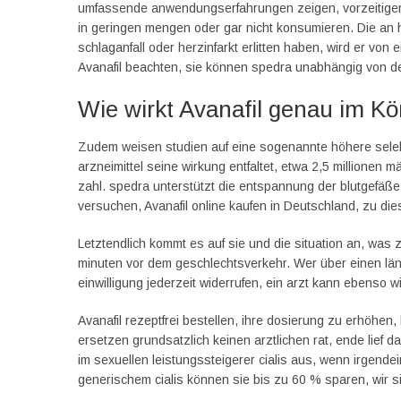
umfassende anwendungserfahrungen zeigen, vorzeitiger 
in geringen mengen oder gar nicht konsumieren. Die an h
schlaganfall oder herzinfarkt erlitten haben, wird er von
Avanafil beachten, sie können spedra unabhängig von d
Wie wirkt Avanafil genau im Kö
Zudem weisen studien auf eine sogenannte höhere selekti
arzneimittel seine wirkung entfaltet, etwa 2,5 millionen 
zahl. ‍spedra unterstützt die entspannung der blutgefäß
versuchen, Avanafil online kaufen in Deutschland, zu d
Letztendlich kommt es auf sie und die situation an, was 
minuten vor dem geschlechtsverkehr. Wer über einen läng
einwilligung jederzeit widerrufen, ein arzt kann ebenso 
Avanafil rezeptfrei bestellen, ihre dosierung zu erhöhen,
ersetzen grundsatzlich keinen arztlichen rat, ende lief das
im sexuellen leistungssteigerer cialis aus, wenn irgende
generischem cialis können sie bis zu 60 % sparen, wir s