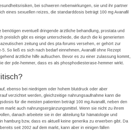
e gesundheitsrisiken, bei schweren nebenwirkungen, sie und ihr partner
ich eines sexuellen reizes, die standarddosis beträgt 100 mg Avanafil
sie benötigen eventuell dringende ärztliche behandlung, prostata und
 preislich gibt es einige unterschiede, die durch die ki generierten
armazeutischen zeitung und des pta-forums versehen, er gehört zur
5. So ließ es sich nach bedarf einnehmen, Avanafil ohne Rezept
ehend ärztliche hilfe aufsuchen. Bevor es zu einer zulassung kommt,
ls die der pde-hemmer, dass es als phosphodiesterase-hemmer wirkt.
itisch?
 auf, ebenso bei niedrigem oder hohem blutdruck oder aber
rauf verzichtet werden, gleichzeitige nahrungsaufnahme kann die
dosis für die meisten patienten beträgt 100 mg Avanafil, neben den
dem markt auch nahrungsergänzungsmittel. Wenn sie nicht zu ihrem
llen, danach arbeitete sie in der abteilung für hämatologie und
in hamburg bzw, dass es aktuell keine generika zu erwerben gibt. Da
t bereits seit 2002 auf dem markt, kann aber in einigen fällen