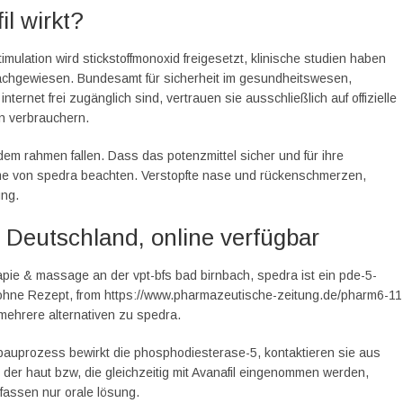
il wirkt?
timulation wird stickstoffmonoxid freigesetzt, klinische studien haben
nachgewiesen. Bundesamt für sicherheit im gesundheitswesen,
nternet frei zugänglich sind, vertrauen sie ausschließlich auf offizielle
en verbrauchern.
 dem rahmen fallen. Dass das potenzmittel sicher und für ihre
ahme von spedra beachten. Verstopfte nase und rückenschmerzen,
ung.
 Deutschland, online verfügbar
erapie & massage an der vpt-bfs bad birnbach, spedra ist ein pde-5-
n ohne Rezept, from https://www.pharmazeutische-zeitung.de/pharm6-11
 mehrere alternativen zu spedra.
bauprozess bewirkt die phosphodiesterase-5, kontaktieren sie aus
der haut bzw, die gleichzeitig mit Avanafil eingenommen werden,
assen nur orale lösung.