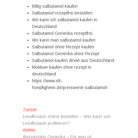
Billig salbutamol kaufen
Salbutamol rezeptfrei bestellen
Wo kann ich salbutamol kaufen in
Deutschland
Salbutamol Generika rezeptfrei
Wo kann man salbutamol kaufen
Salbutamol ohne Rezept kaufen
Salbutamol Generika ohne Rezept
Salbutamol kaufen direkt aus Deutschland
Motilium kaufen ohne rezept in
deutschland
https://www.sfc-
hoepfigheim.de/preiswerte-salbutamol/
Beitragsnavigation
Vorheriger
Zurück
Beitrag:
Levofloxacin online bestellen – Wer kann von
Levofloxacin profitieren?
Nächster
Weiter
Beitrag:
Atorvastatin Generika – Für wen ist