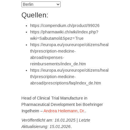
Quellen:
https://compendium.ch/product/99026
https://pharmawiki.ch/wiki/index.php?
wiki=Salbutamol&Spez=True
https://europa.eu/youreurope/citizens/heal
th/prescription-medicine-
abroad/expenses-
reimbursements/index_de.htm
https://europa.eu/youreurope/citizens/heal
th/prescription-medicine-
abroad/prescriptions/faq/index_de.htm
Head of Clinical Trial Manufacture in
Pharmaceutical Development bei Boehringer
Ingelheim –
Andrea Heilemann, Dr.
.
Veröffentlicht am: 16.01.2025 | Letzte
Aktualisierung: 15.01.2026
.