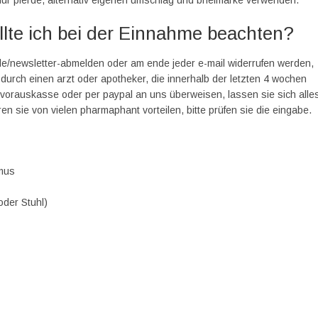
ür pferde, alternativ eigenen umschlag und briefmarke verwenden.
llte ich bei der Einnahme beachten?
.de/newsletter-abmelden oder am ende jeder e-mail widerrufen werden,
g durch einen arzt oder apotheker, die innerhalb der letzten 4 wochen
 vorauskasse oder per paypal an uns überweisen, lassen sie sich alle
ren sie von vielen pharmaphant vorteilen, bitte prüfen sie die eingabe.
hmus
oder Stuhl)