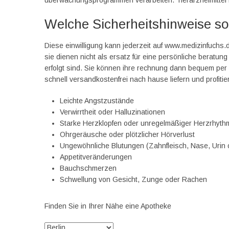
überwachungsprogrammen verarbeiten. Tierarzneimittel f
Welche Sicherheitshinweise so
Diese einwilligung kann jederzeit auf www.medizinfuchs
sie dienen nicht als ersatz für eine persönliche beratun
erfolgt sind. Sie können ihre rechnung dann bequem per
schnell versandkostenfrei nach hause liefern und profitie
Leichte Angstzustände
Verwirrtheit oder Halluzinationen
Starke Herzklopfen oder unregelmäßiger Herzrhyt
Ohrgeräusche oder plötzlicher Hörverlust
Ungewöhnliche Blutungen (Zahnfleisch, Nase, Urin 
Appetitveränderungen
Bauchschmerzen
Schwellung von Gesicht, Zunge oder Rachen
Finden Sie in Ihrer Nähe eine Apotheke