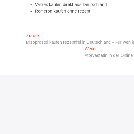
Valtrex kaufen direkt aus Deutschland
Remeron kaufen ohne rezept
Beitragsnavigation
Vorheriger
Zurück
Beitrag:
Misoprostol kaufen rezeptfrei in Deutschland – Für wen i
Nächster
Weiter
Beitrag:
Atorvastatin in der Onlin