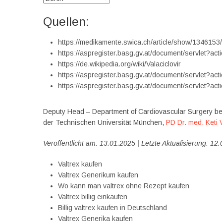
Quellen:
https://medikamente.swica.ch/article/show/1346153/
https://aspregister.basg.gv.at/document/servle
https://de.wikipedia.org/wiki/Valaciclovir
https://aspregister.basg.gv.at/document/servle
https://aspregister.basg.gv.at/document/servle
Deputy Head – Department of Cardiovascular Surgery be
der Technischen Universität München,
PD Dr. med. Keti 
Veröffentlicht am: 13.01.2025 | Letzte Aktualisierung: 12
Valtrex kaufen
Valtrex Generikum kaufen
Wo kann man valtrex ohne Rezept kaufen
Valtrex billig einkaufen
Billig valtrex kaufen in Deutschland
Valtrex Generika kaufen