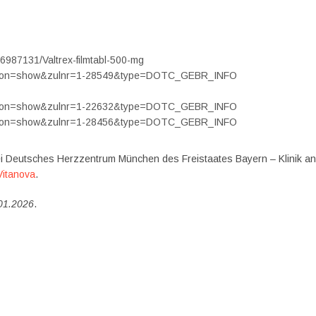
6987131/Valtrex-filmtabl-500-mg
t?action=show&zulnr=1-28549&type=DOTC_GEBR_INFO
t?action=show&zulnr=1-22632&type=DOTC_GEBR_INFO
t?action=show&zulnr=1-28456&type=DOTC_GEBR_INFO
i Deutsches Herzzentrum München des Freistaates Bayern – Klinik an
Vitanova
.
.01.2026
.