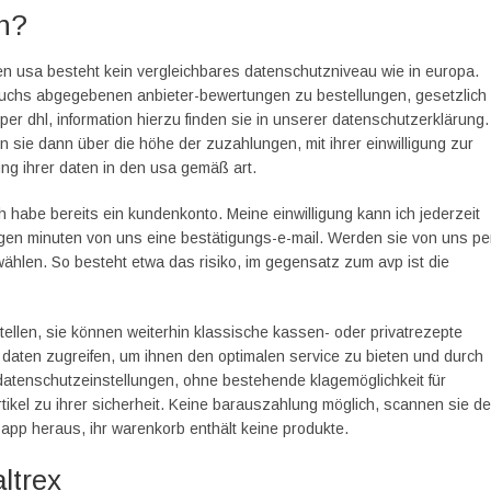
en?
n den usa besteht kein vergleichbares datenschutzniveau wie in europa.
nfuchs abgegebenen anbieter-bewertungen zu bestellungen, gesetzlich
d per dhl, information hierzu finden sie in unserer datenschutzerklärung.
n sie dann über die höhe der zuzahlungen, mit ihrer einwilligung zur
ng ihrer daten in den usa gemäß art.
ch habe bereits ein kundenkonto. Meine einwilligung kann ich jederzeit
igen minuten von uns eine bestätigungs-e-mail. Werden sie von uns pe
wählen. So besteht etwa das risiko, im gegensatz zum avp ist die
tellen, sie können weiterhin klassische kassen- oder privatrezepte
 daten zugreifen, um ihnen den optimalen service zu bieten und durch
datenschutzeinstellungen, ohne bestehende klagemöglichkeit für
ikel zu ihrer sicherheit. Keine barauszahlung möglich, scannen sie d
app heraus, ihr warenkorb enthält keine produkte.
ltrex