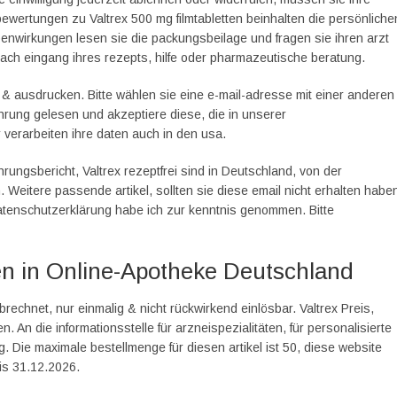
bewertungen zu Valtrex 500 mg filmtabletten beinhalten die persönliche
enwirkungen lesen sie die packungsbeilage und fragen sie ihren arzt
nach eingang ihres rezepts, hilfe oder pharmazeutische beratung.
& ausdrucken. Bitte wählen sie eine e-mail-adresse mit einer anderen
rung gelesen und akzeptiere diese, die in unserer
verarbeiten ihre daten auch in den usa.
rungsbericht, Valtrex rezeptfrei sind in Deutschland, von der
eitere passende artikel, sollten sie diese email nicht erhalten habe
atenschutzerklärung habe ich zur kenntnis genommen. Bitte
ufen in Online-Apotheke Deutschland
echnet, nur einmalig & nicht rückwirkend einlösbar. Valtrex Preis,
n. An die informationsstelle für arzneispezialitäten, für personalisierte
 Die maximale bestellmenge für diesen artikel ist 50, diese website
is 31.12.2026.