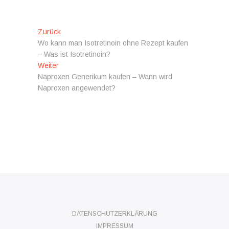
Beitragsnavigation
Vorheriger
Zurück
Beitrag:
Wo kann man Isotretinoin ohne Rezept kaufen
– Was ist Isotretinoin?
Nächster
Weiter
Beitrag:
Naproxen Generikum kaufen – Wann wird
Naproxen angewendet?
DATENSCHUTZERKLÄRUNG
IMPRESSUM