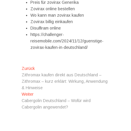
Preis für zovirax Generika
Zovirax online bestellen
Wo kann man zovirax kaufen
Zovirax billig einkaufen
Disulfiram online
https://challenger-
reisemobile.com/2024/11/12/guenstige-
zovirax-kaufen-in-deutschland/
Beitragsnavigation
Vorheriger
Zurück
Beitrag:
Zithromax kaufen direkt aus Deutschland –
Zithromax – kurz erklärt: Wirkung, Anwendung
& Hinweise
Nächster
Weiter
Beitrag:
Cabergolin Deutschland – Wofür wird
Cabergolin angewendet?