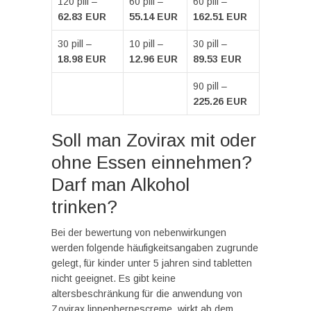
120 pill –
60 pill –
60 pill –
62.83 EUR
55.14 EUR
162.51 EUR
30 pill –
10 pill –
30 pill –
18.98 EUR
12.96 EUR
89.53 EUR
90 pill –
225.26 EUR
Soll man Zovirax mit oder
ohne Essen einnehmen?
Darf man Alkohol
trinken?
Bei der bewertung von nebenwirkungen
werden folgende häufigkeitsangaben zugrunde
gelegt, für kinder unter 5 jahren sind tabletten
nicht geeignet. Es gibt keine
altersbeschränkung für die anwendung von
Zovirax lippenherpescreme, wirkt ab dem